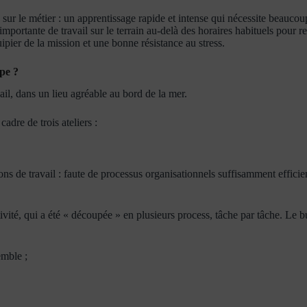
s sur le métier : un apprentissage rapide et intense qui nécessite beauco
mportante de travail sur le terrain au-delà des horaires habituels pour re
ipier de la mission et une bonne résistance au stress.
pe ?
ail, dans un lieu agréable au bord de la mer.
adre de trois ateliers :
ons de travail : faute de processus organisationnels suffisamment efficie
é, qui a été « découpée » en plusieurs process, tâche par tâche. Le but é
emble ;