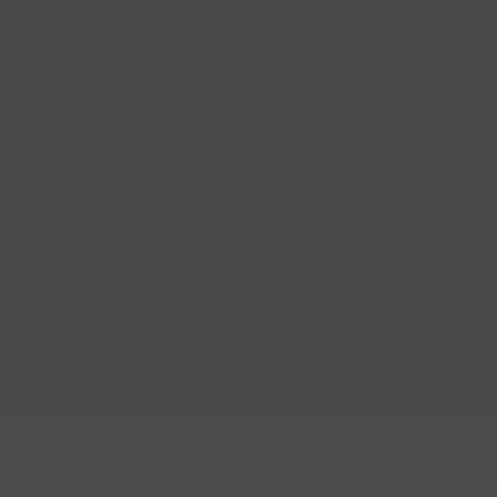
À propos
Interventions
Engagemen
 coaching d’équipe en s’appuyant sur une animation innovante
30 septembre 2019
Divers