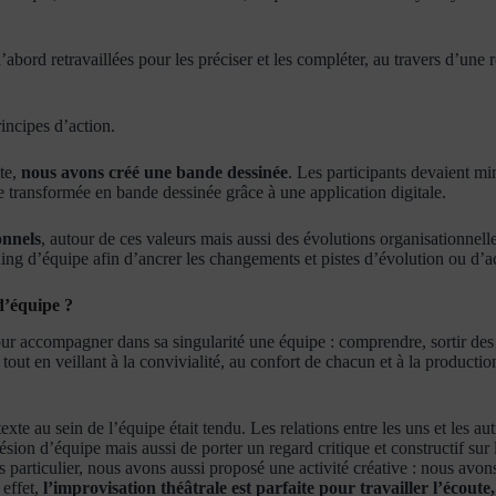
’abord retravaillées pour les préciser et les compléter, au travers d’une
rincipes d’action.
ite,
nous avons créé
une bande dessinée
. Les participants devaient m
te transformée en bande dessinée grâce à une application digitale.
onnels
, autour de ces valeurs mais aussi des évolutions organisationnelles
ing d’équipe afin d’ancrer les changements et pistes d’évolution ou d’act
d’équipe ?
pour accompagner dans sa singularité une équipe : comprendre, sortir des
ion tout en veillant à la convivialité, au confort de chacun et à la product
au sein de l’équipe était tendu. Les relations entre les uns et les autre
hésion d’équipe mais aussi de porter un regard critique et constructif sur
as particulier, nous avons aussi proposé une activité créative : nous avo
 effet,
l’improvisation théâtrale est parfaite pour travailler l’écoute, 