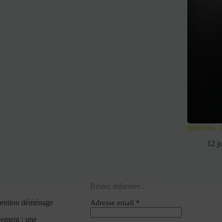
Interview
12 j
Restez informés :
vention déménage
Adresse email *
1
ement : une